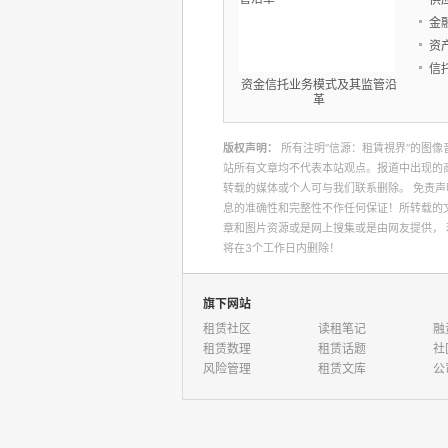
金
资
信
资金信托业务模式及其监管沿
革
版权声明：
所有注明”信源：租賃視界“的图像
站所有文章均不代表本站观点。报道中出现的
转载的媒体或个人可与我们联系删除。 免责
息的准确性和完整性不作任何保证！所转载的
章和图片资源或是网上搜集或是由网友提供，
将在3个工作日内删除！
旗下网站
租赁社区
读租笔记
融
租赁数理
租赁话题
社
风险管理
租赁文库
公