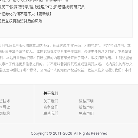
融民工:投资银行家/信托经理/PE投资经理/券商研究员
产证券化为何不温不火【更新版】
托受益权再融资背后的风险
音频视频资料版权均属本网站所有，转载时须注明“来源：租賃視界”。 除非特别注明，本
商标属于其合法持有人。 本网站所载文章系出于非营利、传递更多信息之目的，不希望被
声明：本站行业新闻资讯栏目所提供的内容有部分来源于网络，版权归原作者。 并对这些信
文章出于传递更多信息之目的， 并不意味着赞同其观点或证实其描述。 站内提供的部分文
 若无意中侵犯了哪个媒体、公司或个人的知识产权或权益，敬请来信来电通知我们！本站
关于我们
资技术
关于我们
隐私声明
区导读
商务合作
版权声明
司机构
联系我们
免责声明
Copyright © 2011-2026 All Rights Reserved