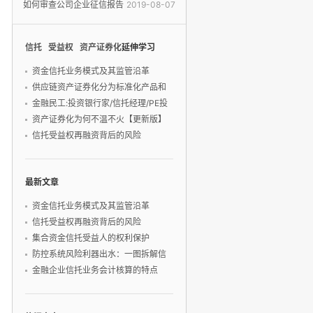
衡-融资租
如何审查公司企业征信报告
2019-08-07
(信用报告
信托
受益权
资产证券化
延伸学习
资金信托业务模式及其监管沿革
供应链资产证券化分为标准化产品和
金融民工:投资银行家/信托经理/PE投
资产证券化为何不温不火【更新版】
信托受益权再融资背后的风险
最新文章
资金信托业务模式及其监管沿革
信托受益权再融资背后的风险
集合资金信托受益人的权利保护
防控系统风险利器出水：一图拆解信
托业保障基金
金融企业信托业务会计核算的特点