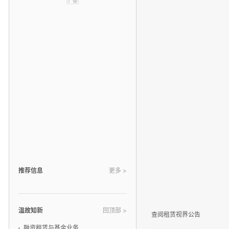
推荐信息
更多 >
温故知新
回顶部 >
查阅租赁视界公告
融资租赁与基金业务