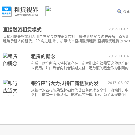
搜索
直接融资租赁模式
2017-11-04
直接租赁是指出租人用自有资金或在资金市场上筹措到的资金购进设备，直接出
租给承租人的租赁，即“购进租出”。扩展含义直接融资租赁(直接融资租赁(direct
financing lease)直接融资租赁是指租赁公司用自有资金、银行贷款或招股等方
式，在国际或金融市场上筹集资金，向设备制造厂家购进用户所需设备，然后再
租...
租赁的概念
2017-11-04
租赁：财产所有人将其资产在一定时期出租给需要这种财产的
人使用，并由后者向前者按期支付一定数额的租金作为报酬的
经济行为。在财会[2018]35号-《企业会计准则第21号-租赁》
中原文是这样写的：第二条 租赁，是指在一定期间内，出租人
将资产的使用权让与承租人以获取对价的合同。图示：...
银行应当大力扶持厂商租赁的发
2017-06-07
展创造设备贷款新模式
从银行的四根软肋说起银行信贷业务追求安全性、流动性、收
益性，这是一个最基本、最核心的管理目标。为了实现这个目
标，银行长期来采取以企业业绩和信用记录为基础，以企业...