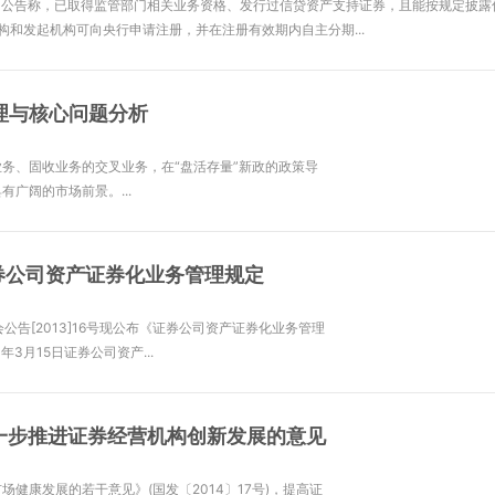
日公告称，已取得监管部门相关业务资格、发行过信贷资产支持证券，且能按规定披露
构和发起机构可向央行申请注册，并在注册有效期内自主分期...
司资产证券化法规梳理与核心问题分析
4 00:15:16
业务属于券商资管业务、投行业务、固收业务的交叉业务，在“盘活存量”新政的政策
必将成为券商展业的新天地，具有广阔的市场前景。...
告[2013]16号-证券公司资产证券化业务管理规定
1 10:23:38
2013]16号证券监督管理委员会公告[2013]16号现公布《证券公司资产证券化业务管
布之日起施行。 证监会 2013年3月15日证券公司资产...
[2014]37号-关于进一步推进证券经营机构创新发展的意
 18:01:56
《国务院关于进一步促进资本市场健康发展的若干意见》(国发〔2014〕17号)，提高