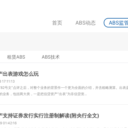
首页
ABS动态
ABS监
租赁ABS
ABS技术
产出表游戏怎么玩
 17:11:13
“82号文”点评之后，对整个业务的背景作一个更为全面的介绍，并含粗略测算。出表
的业务，包括两大类，一是把信贷资产“出表”为非信贷资...
产支持证券发行实行注册制解读(附央行全文)
9 01:42:16