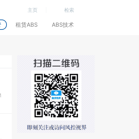
主页
|
检索
管
租赁ABS
ABS技术
是