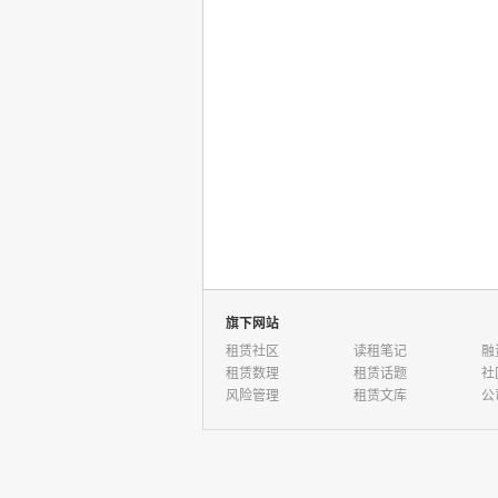
旗下网站
租赁社区
读租笔记
融
租赁数理
租赁话题
社
风险管理
租赁文库
公