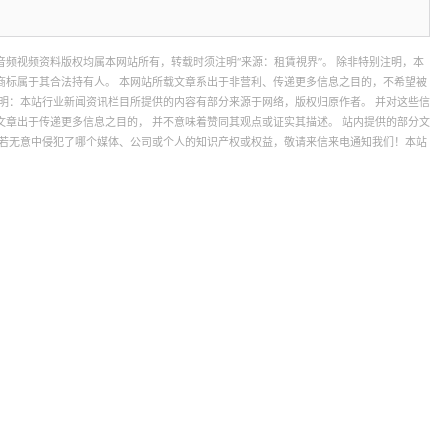
音频视频资料版权均属本网站所有，转载时须注明“来源：租賃視界”。 除非特别注明，本
商标属于其合法持有人。 本网站所载文章系出于非营利、传递更多信息之目的，不希望被
声明：本站行业新闻资讯栏目所提供的内容有部分来源于网络，版权归原作者。 并对这些信
文章出于传递更多信息之目的， 并不意味着赞同其观点或证实其描述。 站内提供的部分文
 若无意中侵犯了哪个媒体、公司或个人的知识产权或权益，敬请来信来电通知我们！本站