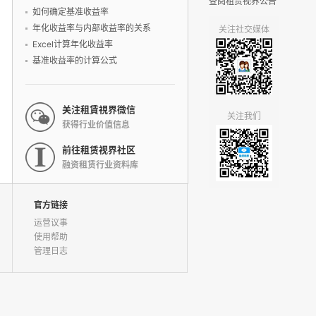
查阅租赁视界公告
法
如何确定基准收益率
年化收益率与内部收益率的关系
关注社交媒体
Excel计算年化收益率
基准收益率的计算公式
关注租賃視界微信
关注我们
获得行业价值信息
前往租赁视界社区
融资租赁行业资料库
官方链接
运营议事
使用帮助
管理日志