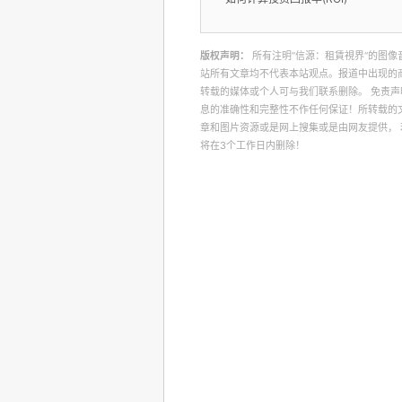
版权声明：
所有注明”信源：租賃視界“的图像
站所有文章均不代表本站观点。报道中出现的
转载的媒体或个人可与我们联系删除。 免责
息的准确性和完整性不作任何保证！所转载的
章和图片资源或是网上搜集或是由网友提供，
将在3个工作日内删除！