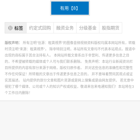
有用【
8
】
约定式回购
融资业务
分级基金
股指期货
标签
版权声明：
所有注明”信源：租賃視界“的图像音频视频资料版权均属本网站所有，转载
时须注明“来源：租賃視界”。 除非特别注明，本站所有文章均不代表本站观点。报道中
出现的商标属于其合法持有人。 本网站所载文章系出于非营利、传递更多信息之目
的，不希望被转载的媒体或个人可与我们联系删除。 免责声明：本站行业新闻资讯栏
目所提供的内容有部分来源于网络，版权归原作者。 并对这些信息的准确性和完整性
不作任何保证！所转载的文章出于传递更多信息之目的， 并不意味着赞同其观点或证
实其描述。 站内提供的部分文章和图片资源或是网上搜集或是由网友提供， 若无意中
侵犯了哪个媒体、公司或个人的知识产权或权益，敬请来信来电通知我们！本站将在3
个工作日内删除！