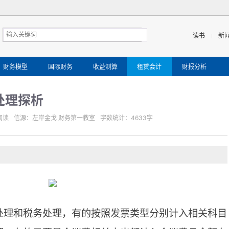
读书
新
财务模型
国际财务
收益测算
租赁会计
财报分析
处理探析
阅读
信源
：左岸金戈 财务第一教室
字数统计：4633字
处理和税务处理，有的按照发票类型分别计入相关科目