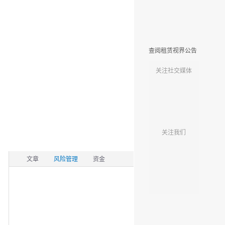
查阅租赁视界公告
关注社交媒体
关注我们
文章
风险管理
资金
流动性风险的定义
2021-12-13
评级机构如何对一个企业或
2021-01-22
一个产品
一文读懂信用评级
2021-01-19
类信贷模式下的风险收益权
2019-08-19