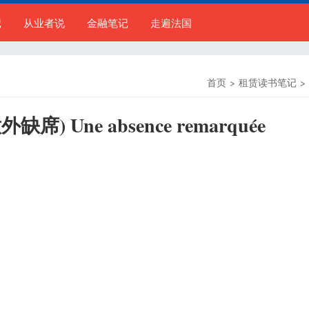
记
从业者说
金融笔记
走遍法国
首页
>
租赁读书笔记
>
缺席) Une absence remarquée