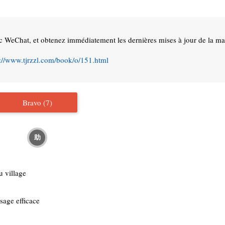
c WeChat, et obtenez immédiatement les dernières mises à jour de la m
s://www.tjrzzl.com/book/o/151.html
Bravo (
7
)
助
village
e efficace