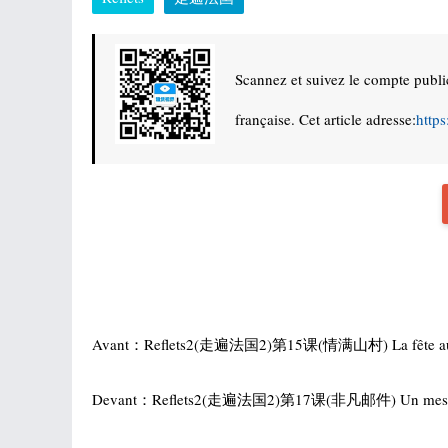
Scannez et suivez le compte publi
française. Cet article adresse:
http
Avant：
Reflets2(走遍法国2)第15课(情满山村) La fête au 
Devant：
Reflets2(走遍法国2)第17课(非凡邮件) Un messag