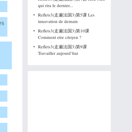
qui rira le dernier...
Reflets3(走遍法国3)第5课 Les
innavation de demain
es
Reflets3(走遍法国3)第10课
Comment etre citoyen ?
Reflets3(走遍法国3)第9课
Travailler aujourd’hui