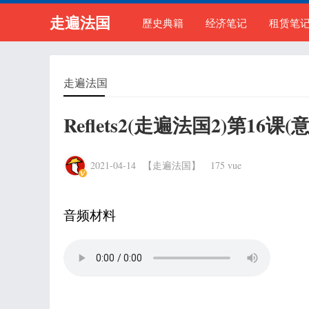
走遍法国
歷史典籍
经济笔记
租赁笔
走遍法国
Reflets2(走遍法国2)第16课(意外
2021-04-14
【走遍法国】
175 vue
音频材料