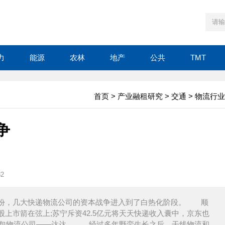
力
能源
农林
地产
公共
TMT
首页
>
产业融租研究
>
交通
>
物流行业
争
82
为韵达股份，几大快递物流公司的资本战争进入到了白热化阶段。 顺
上市箭在弦上;苏宁斥资42.5亿元将天天快递收入囊中，京东也
了众包物流公司——达达。 经过多年野蛮生长之后，干线物流和