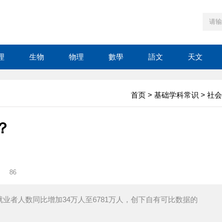
理
生物
物理
數學
語文
天文
首页
>
基础学科常识
>
社会
？
86
就业者人数同比增加34万人至6781万人，创下自有可比数据的