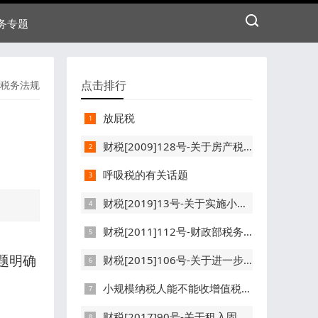
务专题
点击排行
税务法规
放屁税
财税[2009]128号-关于房产税城镇土地使用税有关问题的通知
呼吸税的有关话题
财税[2019]13号-关于实施小微企业普惠性税收减免政策的通知
财税[2011]112号-财政部税务总局关于新疆喀什霍尔果斯两个特殊经济开发区企业所得税优惠政策的通知
题明确
财税[2015]106号-关于进一步完善固定资产加速折旧企业所得税政策的通知
小规模纳税人能不能收增值税专用发票
财税[2017]90号-关于租入固定资产进项税额抵扣等增值税政策的通知