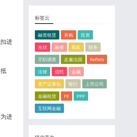
标签云
融资租赁
并购
投资
抵扣进
光伏
融资
股权
税务
尽职调查
走遍法国
Reflets
得抵
法律
信托
金融
资产证券化
银行
上市公司
金融租赁
PE
PPP
。
互联网金融
作为进