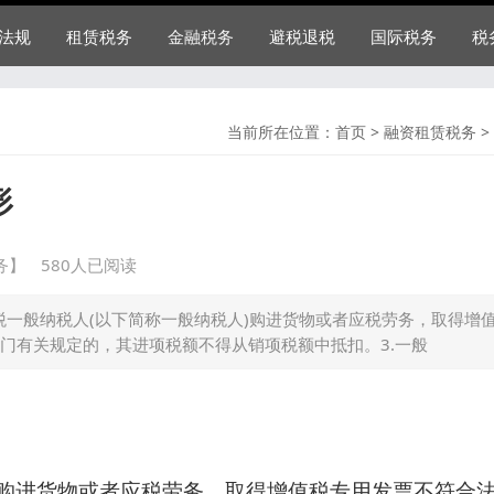
法规
租赁税务
金融税务
避税退税
国际税务
税
当前所在位置：
首页
>
融资租赁税务
>
形
务】
580人已阅读
值税一般纳税人(以下简称一般纳税人)购进货物或者应税劳务，取得增
门有关规定的，其进项税额不得从销项税额中抵扣。3.一般
人)购进货物或者应税劳务，取得增值税专用发票不符合