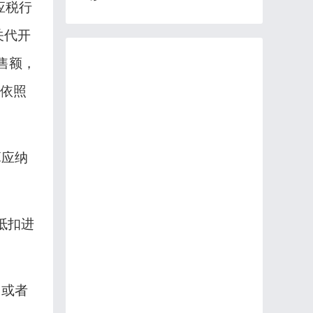
应税行
关代开
售额，
额依照
算应纳
抵扣进
出或者