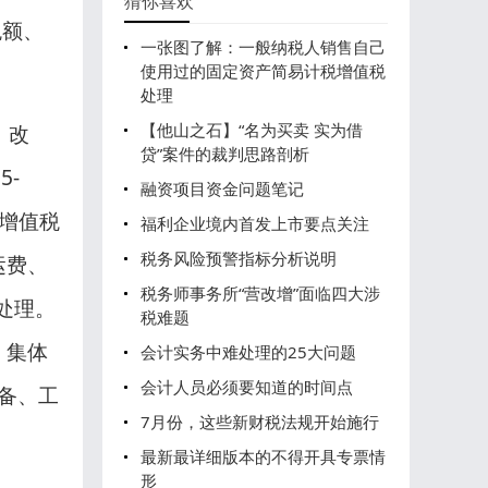
猜你喜欢
税额、
一张图了解：一般纳税人销售自己
使用过的固定资产简易计税增值税
处理
、改
【他山之石】“名为买卖 实为借
贷”案件的裁判思路剖析
5-
融资项目资金问题笔记
征增值税
福利企业境内首发上市要点关注
税务风险预警指标分析说明
运费、
税务师事务所“营改增”面临四大涉
处理。
税难题
、集体
会计实务中难处理的25大问题
会计人员必须要知道的时间点
备、工
7月份，这些新财税法规开始施行
最新最详细版本的不得开具专票情
形