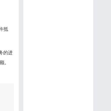
许抵
务的进
额。