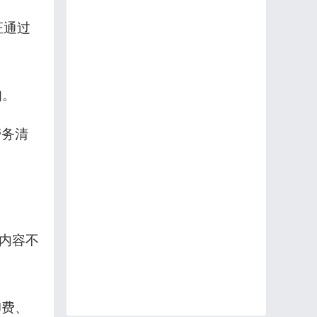
证通过
扣。
劳务清
。
项内容不
卸费、