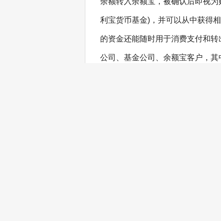
余额转入余额宝，被确认后即视为
利宝货币基金)，并可以从中获得
的资金还能随时用于消费支付和转
公司、基金公司、余额宝客户，其
基金的销售者;余额宝客户自动购
益人;而支付宝公司则是基金买卖
前，余额宝虽然只有天弘基金一家
与支付宝积极洽谈合作事宜，可以
增多，但从基金的安全性考虑，增
为，余额宝的法律属性其实是以第
等与余额宝相类似的网络金融产品
品，同时可与多家银行卡绑定并可