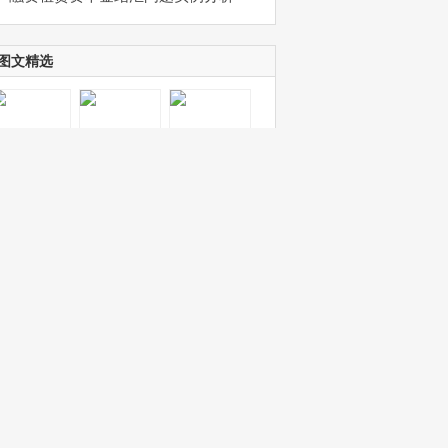
图文精选
标签列表
融资租赁
并购
投资
光伏
融资
股权
税务
尽职调查
走遍法国
Reflets
法律