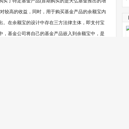
购买了特定基金产品(首期购买的是天弘基金推出的增
相对较高的收益，同时，用于购买基金产品的余额宝内
出。在余额宝的设计中存在三方法律主体，即支付宝
中，基金公司将自己的基金产品嵌入到余额宝中，是
买和持有余额宝嵌入的基金产品，是基金的投资人和受
双方客户资源的中介人和第三方支付工具的提供者。目
基金公司参与，但有新闻显示，已有多家基金公司在
预见，不久之后，余额宝客户可购买的基金数量将会
加的基金种类仍然会是货币基金。据此分析，笔者认
三方支付平台为依托的一种货币基金。此外，活期宝
，也是将客户存入的资金用于购买固定的货币基金产
即时划取，可见这些类似于余额宝的产品其实质也是