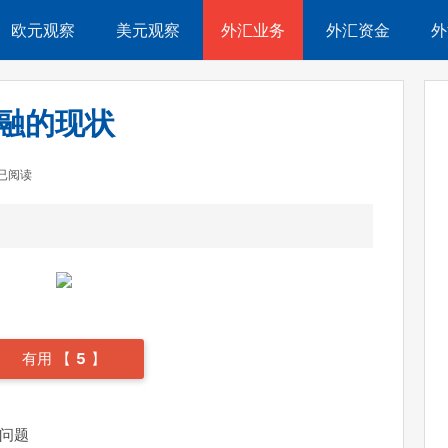
欧元观察
美元观察
外汇业务
外汇资金
外
融的现状
人已阅读
有用 【
5
】
问题