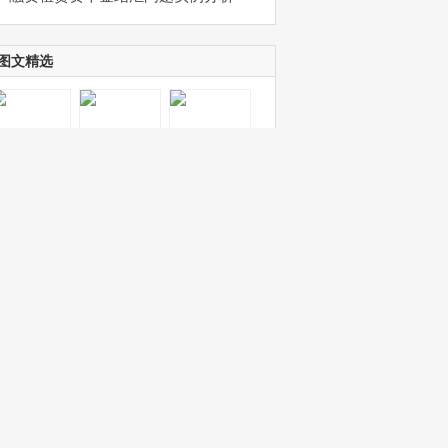
图文精选
标签列表
融资租赁
并购
投资
光伏
融资
股权
税务
尽职调查
走遍法国
Reflets
法律