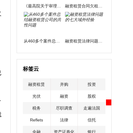
《最高院关于审理融资租赁合同纠纷案件适用法律问题的解释》实务性解读
融资租赁合同欠租纠纷的诉请类型与裁判方式
义
从460多个案件总结融资租赁公司的共性问题
融资租赁法律问题的七大域外经验
标签云
已
融资租赁
并购
投资
光伏
融资
股权
了
税务
尽职调查
走遍法国
就
Reflets
法律
信托
金融
资产证券化
银行