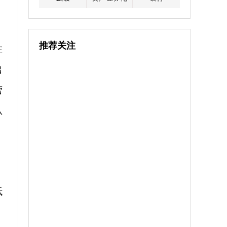
推荐关注
在
出
营
认
抵