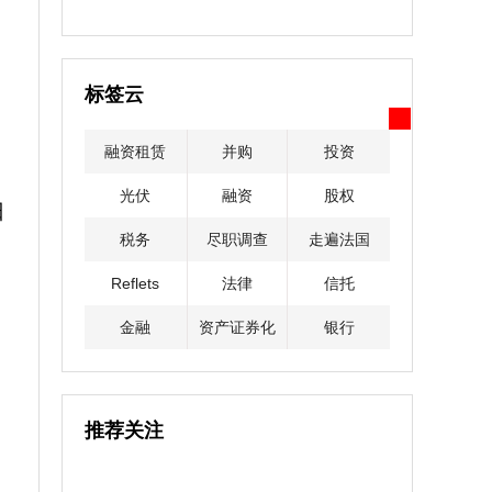
标签云
融资租赁
并购
投资
光伏
融资
股权
日
税务
尽职调查
走遍法国
Reflets
法律
信托
金融
资产证券化
银行
推荐关注