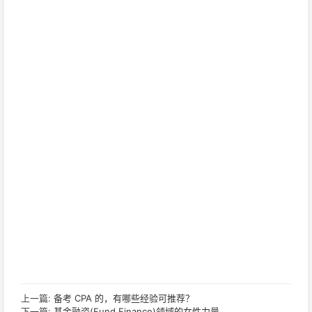
上一篇:
备考 CPA 的，有哪些经验可推荐？
下一篇:
基金融资(Fund Finance)领域的女性力量