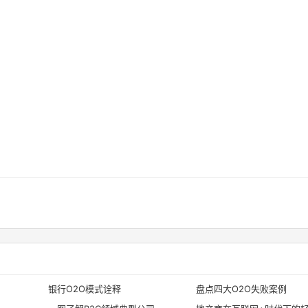
银行O2O模式诠释
盘点四大O2O失败案例