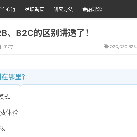
工作心得
尽职调查
研究方法
金融理念
2B、B2C的区别讲透了！
617字
O2O,C2C,B2B
区别在哪里？
营模式
下消费体验
交易