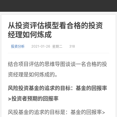
从投资评估模型看合格的投资
经理如何炼成
投资分析
2021-01-26 星期二
318
结合项目评估的思维导图谈谈一名合格的投
资经理是如何炼成的。
风险投资基金的追求的目标：基金的回报率
>投资者预期的回报率
风投基金的追求的目标是：基金的回报率>