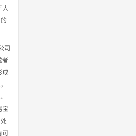
三大
业的
公司
或者
形成
来，
电、
易宝
的处
有可