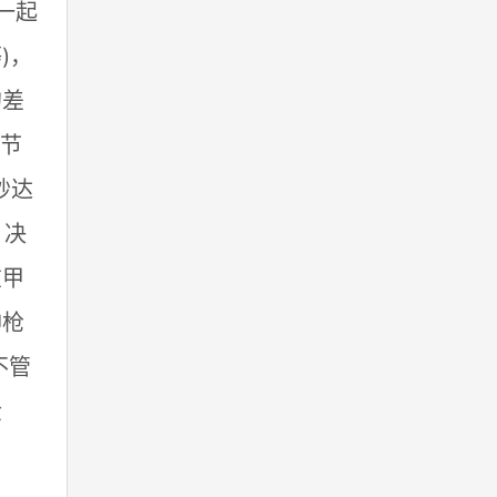
一起
)，
的差
。节
秒达
，决
在甲
神枪
不管
金