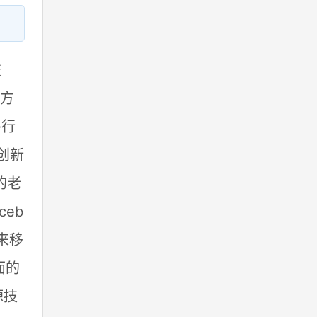
交
的方
各行
创新
的老
eb
来移
面的
源技