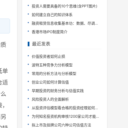
投资人需要具备的10个思维(含PPT图片)
如何建立自己的知识体系
融资租赁信息收集基本功：数据、尽调、行研
香港市场IPO制度简介
最近发表
物质
价值投资者如何止损
波特五种竞争力分析模型
低单
常用的分析方法与分析模型
合适
创业公司如何计算估值
早期投资的财务分析与估值实践
什么
风险投资人的全面解析
接，
从投资评估模型看合格的投资经理如何炼成
们另
为何知名投资机构审核1200家公司才能投10家?
拟上市及挂牌公司六种公司估值方法