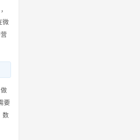
户，
在微
的营
司做
需要
：数