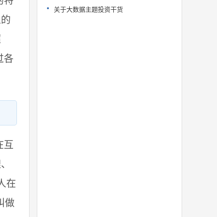
的特
关于大数据主题投资干货
上的
超
过各
在互
理、
人在
叫做