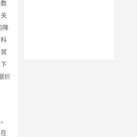
些数
，关
的降
的科
和冥
义下
)据价
性。
现在