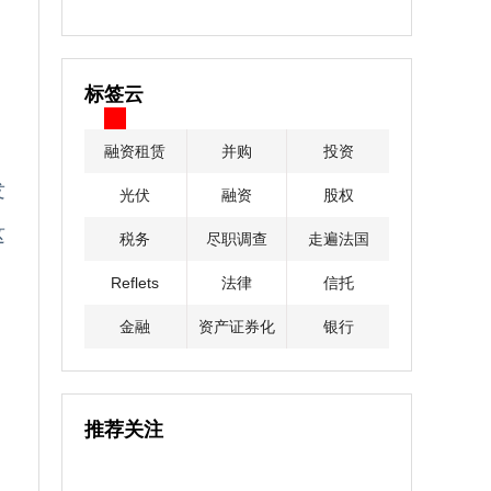
标签云
融资租赁
并购
投资
发
光伏
融资
股权
这
税务
尽职调查
走遍法国
Reflets
法律
信托
金融
资产证券化
银行
推荐关注