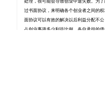
处理，很可能会导致创业中途失败。为了
过书面协议，来明确各个创业者之间的权
面协议可以有效的解决以后利益分配不公
占创业事项多少利益比例，各自承担的债
出机制等，都一一的做出明确约定。一旦
证。
二，尽量采用公司制的创业组
有些创业者或许是由于认识问题，觉得创
就是。而对于采用什么样的创业组织，却
量的经济债务。