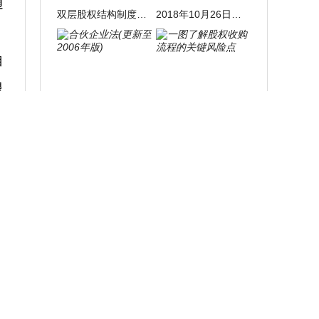
通
双层股权结构制度介绍
2018年10月26日关于修改《公司法》的决定+全文下载
自
退
合伙企业法(更新至2006年版)
一图了解股权收购流程的关键风险点
凭
标签云
融资租赁
并购
投资
做
光伏
融资
股权
大
税务
尽职调查
走遍法国
Reflets
法律
信托
金融
资产证券化
银行