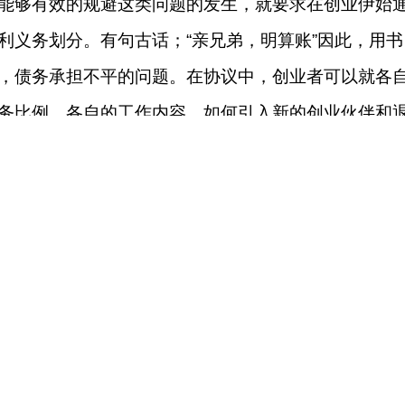
能够有效的规避这类问题的发生，就要求在创业伊始
利义务划分。有句古话；“亲兄弟，明算账”因此，用书
，债务承担不平的问题。在协议中，创业者可以就各
务比例，各自的工作内容，如何引入新的创业伙伴和
发生法律纠纷，此书面协议即是保护自己合法权益的
织形式
业只要有了项目，找一个地方成立工作室，然后开始
不甚明确，导致在创业失败后，创业者个人仍然背负