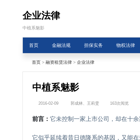
企业法律
中植系魅影
首页
金融法规
担保实务
物权法律
首页
>
融资租赁法律
>
企业法律
中植系魅影
2016-02-09
郭成林、王莉雯
163次阅览
前言：
它未控制一家上市公司，却在十余
它似乎延续着昔日德隆系的基因，又能在