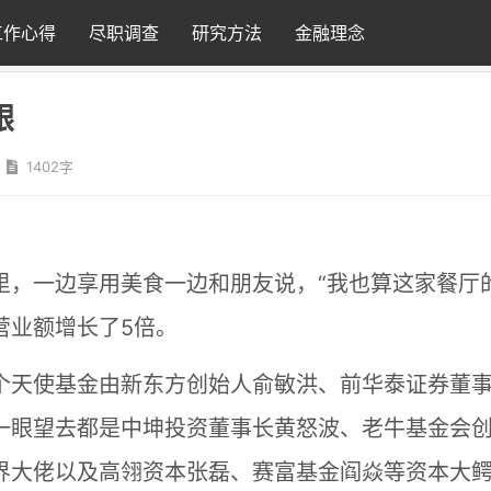
工作心得
尽职调查
研究方法
金融理念
跟
1402字
里，一边享用美食一边和朋友说，“我也算这家餐厅
营业额增长了5倍。
个天使基金由新东方创始人俞敏洪、前华泰证券董
一眼望去都是中坤投资董事长黄怒波、老牛基金会
界大佬以及高翎资本张磊、赛富基金阎焱等资本大