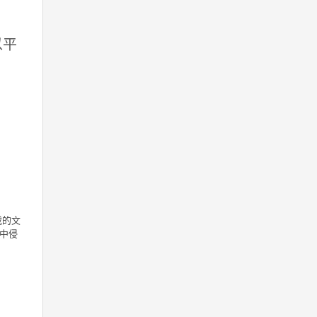
以平
载的文
中侵