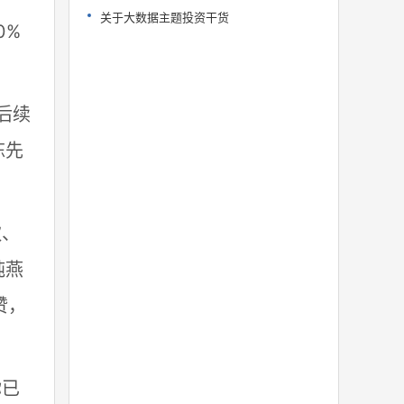
关于大数据主题投资干货
0%
后续
陈先
饮、
炖燕
赞，
你已