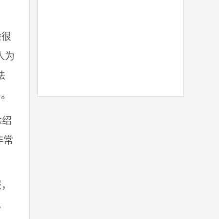
险很
人为
法
多。
徐绍
非常
报，
见