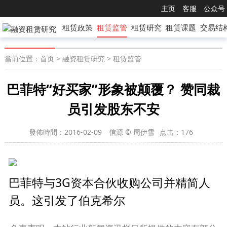
主页
客服
公众号
租赁政策
租赁监管
租赁研究
租赁课题
交易结
當前位置：
首页
>
融资租赁研究
>
租赁监管
巴菲特“好买家”形象被颠覆？ 赞同裁
员引发股东不安
發佈時間：2016-02-09
信源 © 周伊雪
点击：
176
巴菲特与3G资本合伙收购公司并精简人
员。这引发了伯克希尔