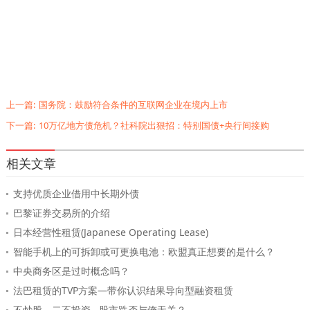
上一篇:
国务院：鼓励符合条件的互联网企业在境内上市
下一篇:
10万亿地方债危机？社科院出狠招：特别国债+央行间接购
相关文章
支持优质企业借用中长期外债
巴黎证券交易所的介绍
日本经营性租赁(Japanese Operating Lease)
智能手机上的可拆卸或可更换电池：欧盟真正想要的是什么？
中央商务区是过时概念吗？
法巴租赁的TVP方案—带你认识结果导向型融资租赁
不炒股、二不投资...股市跌否与俺无关？