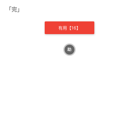
「完」
有用【
16
】
助