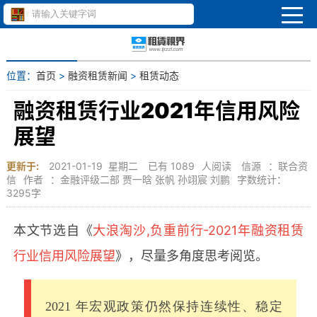
位置：
首页
>
融资租赁新闻
>
租赁动态
融资租赁行业2021年信用风险
展望
更新于:
2021-01-19 星期二
已有
1089
人阅读
信源
：联合资
信
作者
：金融评级二部 贾一晗 张帆 孙翊宸 刘鹏
字数统计：
3295字
本文节选自《
大浪淘沙,负重前行-2021年融资租赁
行业信用风险展望
》，尽量多角度思考阅览。
2021 年宏观政策仍然保持连续性、稳定