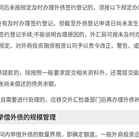
同后未按规定及时办理外债签约登记的，须按以下规定办
日内没有及时办理签约登记，但截至外债登记申请日尚未发
签约登记手续;不能说明合理原因的，外汇局可按未及时
规定，对外商投资融资租赁公司予以责令改正、警告、或
外债提款的，除按照一般要求提交相关资料外，还需提交
账尚未偿还的债务余额。
情形且需要进行处理的，应移交外汇检查部门后再办理外债
举借外债的规模管理
间内举借外债的数量界限，即确定额度。一般外商投资