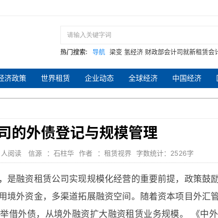
热门搜索:
导航
梁变
氢经济
财政部会计司就新租赁会
号
doggy
价值
CPTPP
接盘
收益
2018
经济政策
世界租赁
企业动态
全球经济
中国经济
司的外债登记与规模管理
人阅读
信源
：石柱华
作者
：租赁视界
字数统计：2526字
，是融资租赁公司实现规模化经营的重要前提，政策鼓
用境外资金，多渠道拓展融资空间。随着资本项目外汇
举借外债，从境外融资扩大融资租赁业务规模。 《中