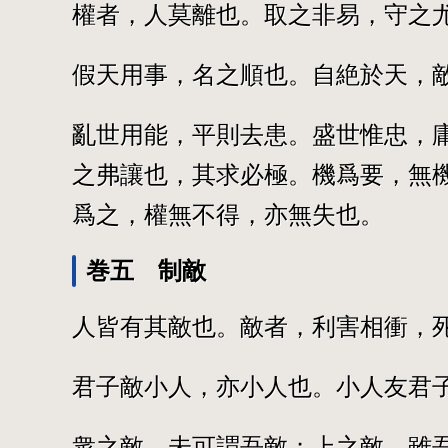
權者，人莫離也。取之非易，守之
假天用事，名之順也。自絶於天，
亂世用能，平則去患。盛世惟忠，
之弗讓也，其求必極。機爲要，無
爲之，權無不得，亦無失也。
巻五 制敵
人皆有其敵也。敵者，利害相衝，
君子敵小人，亦小人也。小人友君
衆之敵，未可謂吾敵；上之敵，雖