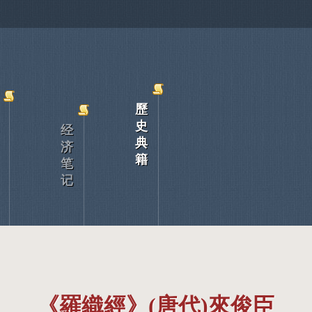
歷
史
经
典
济
籍
笔
记
《羅織經》(唐代)來俊臣