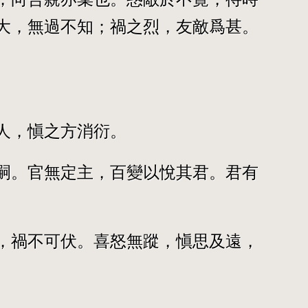
大，無過不知；禍之烈，友敵爲甚。
人，愼之方消衍。
嗣。官無定主，百變以悅其君。君有
，禍不可伏。喜怒無蹤，愼思及遠，