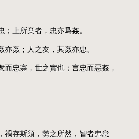
忠；上所棄者，忠亦爲姦。
姦亦姦；人之友，其姦亦忠。
衆而忠寡，世之實也；言忠而惡姦，
，禍存斯須，勢之所然，智者弗怠