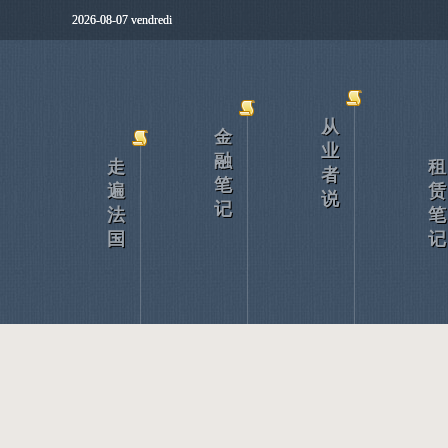
2026-08-07 vendredi
从
金
业
融
走
租
者
笔
遍
赁
说
记
法
笔
国
记