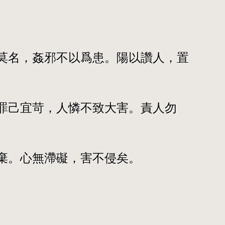
莫名，姦邪不以爲患。陽以讚人，置
罪己宜苛，人憐不致大害。責人勿
棄。心無滯礙，害不侵矣。