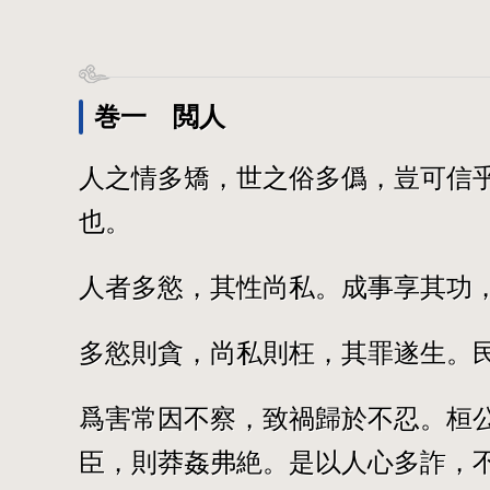
巻一 閲人
人之情多矯，世之俗多僞，豈可信
也。
人者多慾，其性尚私。成事享其功
多慾則貪，尚私則枉，其罪遂生。
爲害常因不察，致禍歸於不忍。桓
臣，則莽姦弗絶。是以人心多詐，