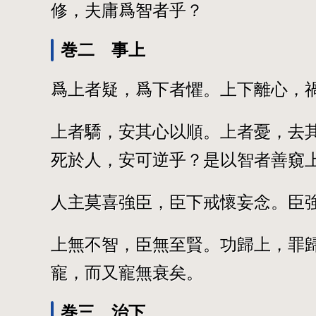
修，夫庸爲智者乎？
巻二 事上
爲上者疑，爲下者懼。上下離心，
上者驕，安其心以順。上者憂，去
死於人，安可逆乎？是以智者善窺
人主莫喜強臣，臣下戒懷妄念。臣
上無不智，臣無至賢。功歸上，罪
寵，而又寵無衰矣。
巻三 治下