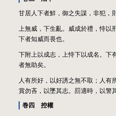
甘居人下者鮮，御之失謀，非犯，
上無威，下生亂。威成於禮，恃以
下者知威而畏也。
下附上以成志，上恃下以成名。下
者無助矣。
人有所好，以好誘之無不取；人有
賞勿吝，以墜其志。罰適時，以警
巻四 控權