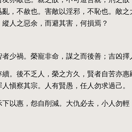
爲亂，不赦也。害敵以淫邪，不恥也。敵之
，縱人之惡余，而避其害，何損焉？
智者少禍。榮寵非命，謀之而後善；吉凶擇
存續。後不乏人，榮之方久，賢者自苦亦惠
罪人愼察其宗。人有賢愚，任人勿求過己。
示下以惠，怨自削減。大仇必去，小人勿輕