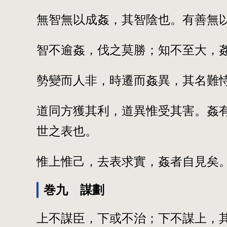
無智無以成姦，其智陰也。有善無
智不逾姦，伐之莫勝；知不至大，
勢變而人非，時遷而姦異，其名難
道同方獲其利，道異惟受其害。姦
世之表也。
惟上惟己，去表求實，姦者自見矣
巻九 謀劃
上不謀臣，下或不治；下不謀上，