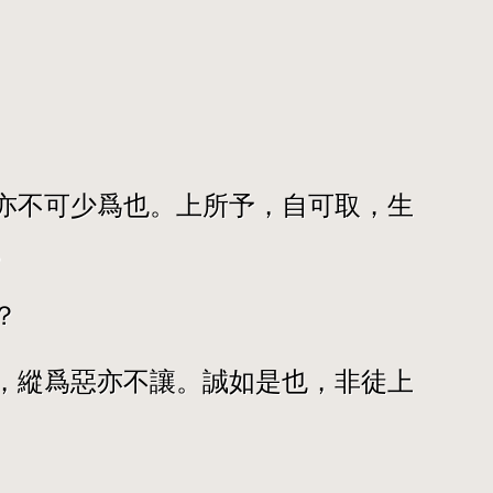
亦不可少爲也。上所予，自可取，生
。
？
，縱爲惡亦不讓。誠如是也，非徒上