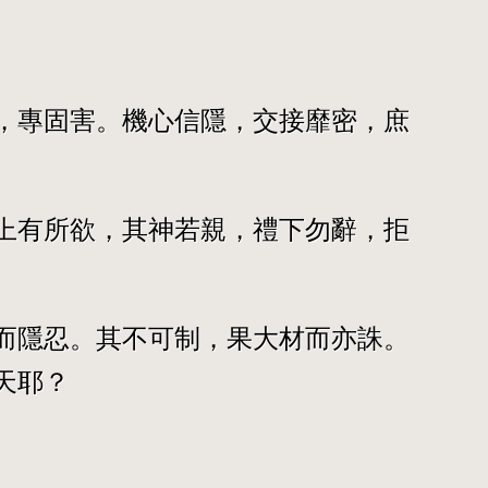
，專固害。機心信隱，交接靡密，庶
上有所欲，其神若親，禮下勿辭，拒
而隱忍。其不可制，果大材而亦誅。
天耶？