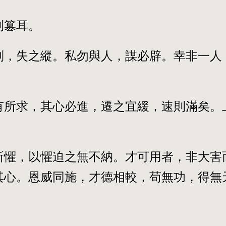
則篡耳。
刑，失之縱。私勿與人，謀必辟。幸非一人
有所求，其心必進，遷之宜緩，速則滿矣。
所懼，以懼迫之無不納。才可用者，非大害
其心。恩威同施，才德相較，苟無功，得無