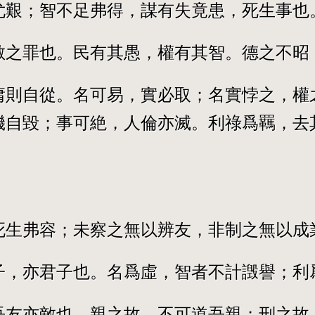
尤艱；智不足弗得，謀有失竟患，死生事也
敵之罪也。民有其愚，權有其智。德之不昭
庸則自從。名可易，實必取；名實悖之，權
機自毀；事可絶，人倫亦滅。利祿爲羈，去
死生弗容；未察之無以辨友，非制之無以成
子，亦君子也。名爲虛，智者不計譭譽；利
吾友亦敵也。親之故，不可道吾親；刑之故