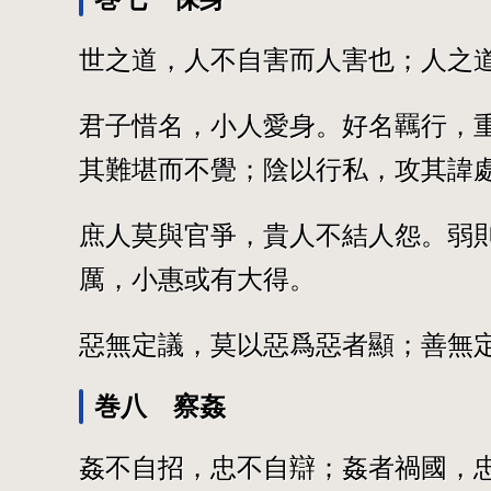
世之道，人不自害而人害也；人之
君子惜名，小人愛身。好名羈行，
其難堪而不覺；陰以行私，攻其諱
庶人莫與官爭，貴人不結人怨。弱
厲，小惠或有大得。
惡無定議，莫以惡爲惡者顯；善無
巻八 察姦
姦不自招，忠不自辯；姦者禍國，