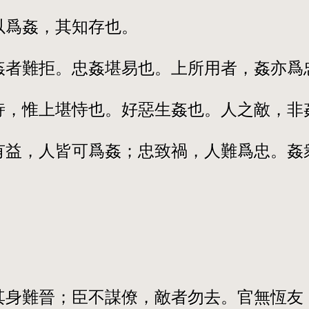
以爲姦，其知存也。
姦者難拒。忠姦堪易也。上所用者，姦亦爲
恃，惟上堪恃也。好惡生姦也。人之敵，非
有益，人皆可爲姦；忠致禍，人難爲忠。姦
。
其身難晉；臣不謀僚，敵者勿去。官無恆友