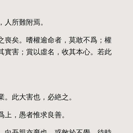
。
，人所難附焉。
之喪矣。嗜權逾命者，莫敢不爲；權
其實害；賞以虛名，收其本心。若此
業。此大害也，必絶之。
爲上，愚者惟求良善。
，向吾親亦棄也。惑敵於不覺，待時