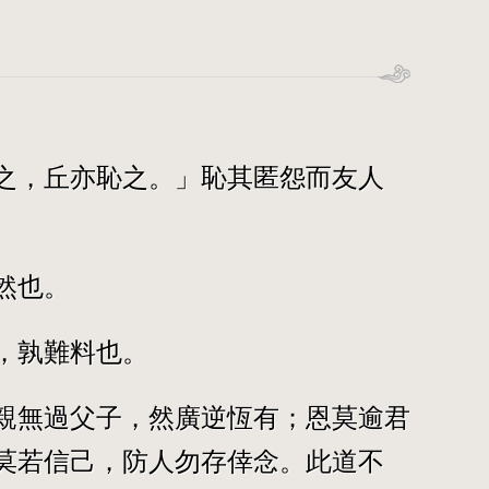
之，丘亦恥之。」恥其匿怨而友人
然也。
，孰難料也。
親無過父子，然廣逆恆有；恩莫逾君
莫若信己，防人勿存倖念。此道不