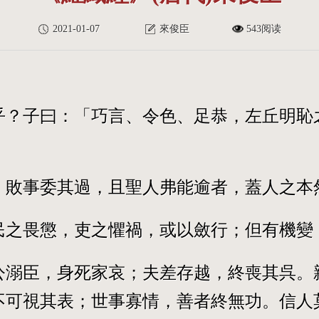
2021-01-07
來俊臣
543阅读
乎？子曰：「巧言、令色、足恭，左丘明恥
，敗事委其過，且聖人弗能逾者，蓋人之本
民之畏懲，吏之懼禍，或以斂行；但有機變
公溺臣，身死家哀；夫差存越，終喪其呉。
不可視其表；世事寡情，善者終無功。信人