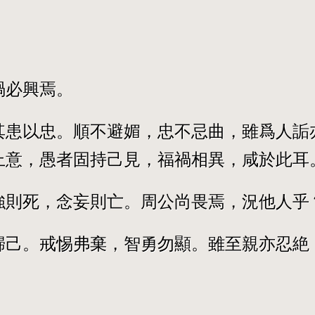
禍必興焉。
其患以忠。順不避媚，忠不忌曲，雖爲人詬
上意，愚者固持己見，福禍相異，咸於此耳
強則死，念妄則亡。周公尚畏焉，況他人乎
歸己。戒惕弗棄，智勇勿顯。雖至親亦忍絶