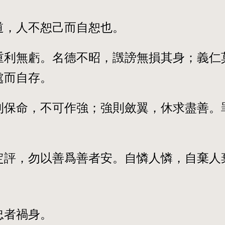
道，人不恕己而自恕也。
重利無虧。名德不昭，譭謗無損其身；義仁
處而自存。
則保命，不可作強；強則斂翼，休求盡善。
定評，勿以善爲善者安。自憐人憐，自棄人
忠者禍身。