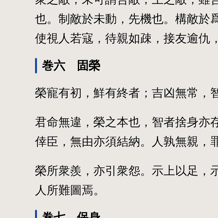
也。制敵於未動，先機也。構敵於
使視人若寇，待親如疎，接友逾仇
巻六 固榮
榮寵有初，鮮有終者；吉凶無常，
君命無違，榮之本也，智者捨身亦
倖臣，無由亦須結納。人孰無親，
榮所衆羨，亦引衆怨。示上以足，
人所難圖焉。
巻七 保身