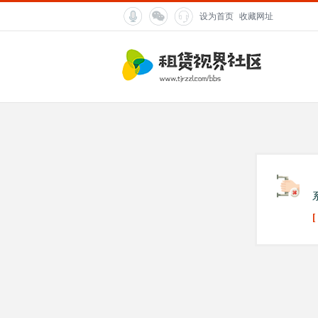
设为首页
收藏网址