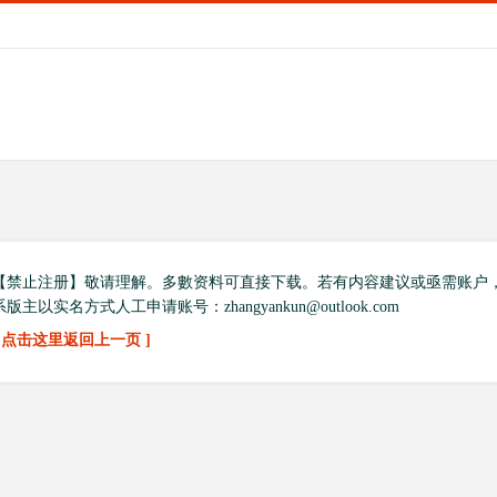
【禁止注册】敬请理解。多數资料可直接下载。若有内容建议或亟需账户
系版主以实名方式人工申请账号：zhangyankun@outlook.com
[ 点击这里返回上一页 ]