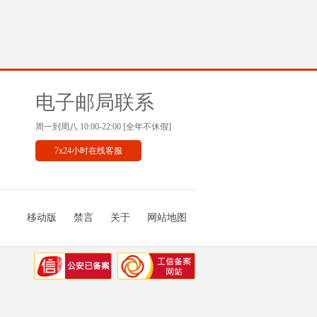
电子邮局联系
周一到周八 10:00-22:00 [全年不休假]
7x24小时在线客服
移动版
禁言
关于
网站地图